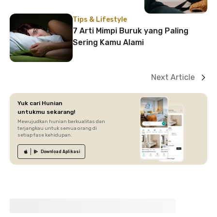
Tips & Lifestyle
7 Arti Mimpi Buruk yang Paling
Sering Kamu Alami
Next Article
Yuk cari Hunian
untukmu sekarang!
Mewujudkan hunian berkualitas dan
terjangkau untuk semua orang di
setiap fase kehidupan.
Download
Aplikasi