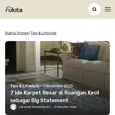
Ope
Rukita Stories
/
Tips & Lifestyle
Tips & Lifestyle
·
7 November 2020
7 Ide Karpet Besar di Ruangan Kecil
sebagai Big Statement
Larasati Ayeshaputri
·
3
minutes read