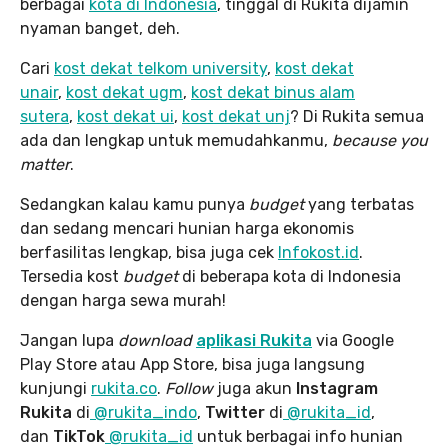
berbagai
kota di Indonesia
, tinggal di Rukita dijamin
nyaman banget, deh.
Cari
kost dekat telkom university
,
kost dekat
unair
,
kost dekat ugm
,
kost dekat binus alam
sutera
,
kost dekat ui
,
kost dekat unj
? Di Rukita semua
ada dan lengkap untuk memudahkanmu,
because you
matter
.
Sedangkan kalau kamu punya
budget
yang terbatas
dan sedang mencari hunian harga ekonomis
berfasilitas lengkap, bisa juga cek
Infokost.id
.
Tersedia kost
budget
di beberapa kota di Indonesia
dengan harga sewa murah!
Jangan lupa
download
aplikasi Rukita
via Google
Play Store atau App Store, bisa juga langsung
kunjungi
rukita.co
.
Follow
juga akun
Instagram
Rukita
di
@rukita_indo
,
Twitter
di
@rukita_id
,
dan
TikTok
@rukita_id
untuk berbagai info hunian