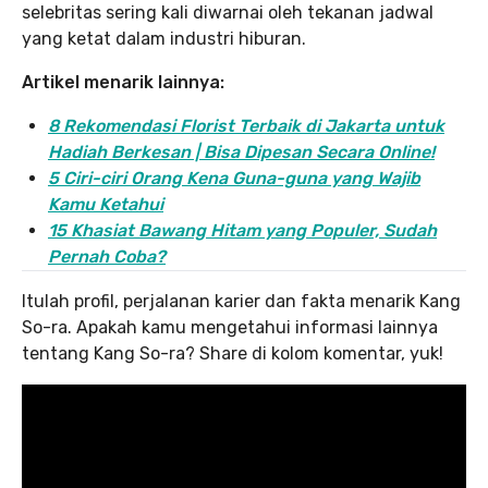
selebritas sering kali diwarnai oleh tekanan jadwal
yang ketat dalam industri hiburan.
Artikel menarik lainnya:
8 Rekomendasi Florist Terbaik di Jakarta untuk
Hadiah Berkesan | Bisa Dipesan Secara Online!
5 Ciri-ciri Orang Kena Guna-guna yang Wajib
Kamu Ketahui
15 Khasiat Bawang Hitam yang Populer, Sudah
Pernah Coba?
Itulah profil, perjalanan karier dan fakta menarik Kang
So-ra. Apakah kamu mengetahui informasi lainnya
tentang Kang So-ra? Share di kolom komentar, yuk!