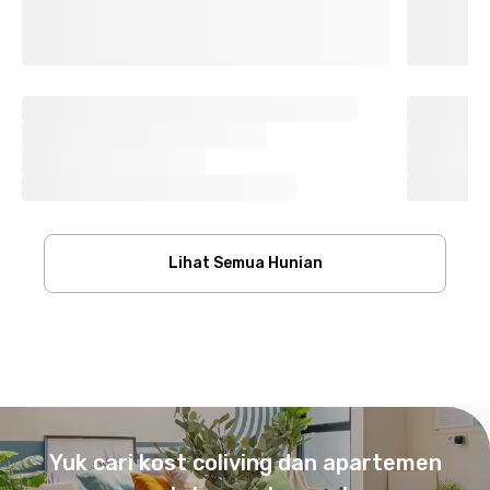
Lihat Semua Hunian
Footer
Yuk cari kost coliving dan apartemen