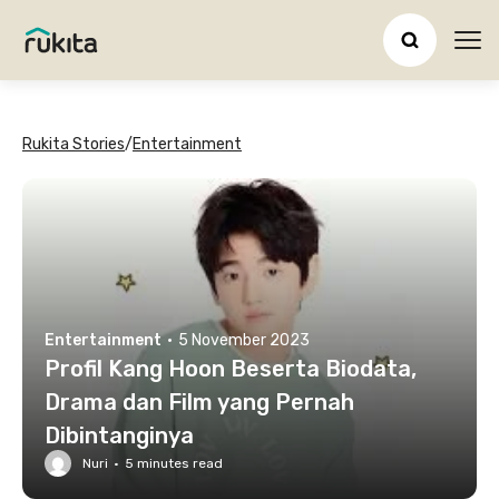
Ope
Rukita Stories
/
Entertainment
Entertainment
·
5 November 2023
Profil Kang Hoon Beserta Biodata,
Drama dan Film yang Pernah
Dibintanginya
Nuri
·
5
minutes read