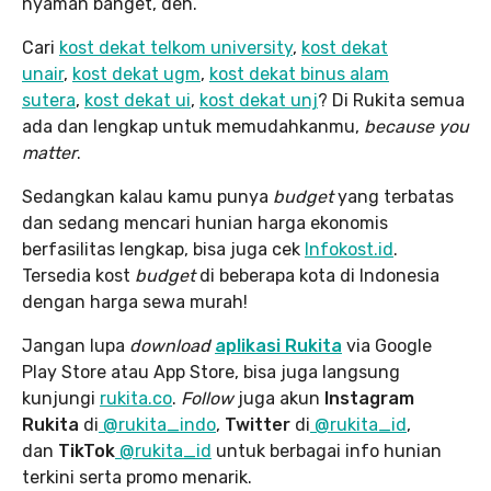
nyaman banget, deh.
Cari
kost dekat telkom university
,
kost dekat
unair
,
kost dekat ugm
,
kost dekat binus alam
sutera
,
kost dekat ui
,
kost dekat unj
? Di Rukita semua
ada dan lengkap untuk memudahkanmu,
because you
matter
.
Sedangkan kalau kamu punya
budget
yang terbatas
dan sedang mencari hunian harga ekonomis
berfasilitas lengkap, bisa juga cek
Infokost.id
.
Tersedia kost
budget
di beberapa kota di Indonesia
dengan harga sewa murah!
Jangan lupa
download
aplikasi Rukita
via Google
Play Store atau App Store, bisa juga langsung
kunjungi
rukita.co
.
Follow
juga akun
Instagram
Rukita
di
@rukita_indo
,
Twitter
di
@rukita_id
,
dan
TikTok
@rukita_id
untuk berbagai info hunian
terkini serta promo menarik.