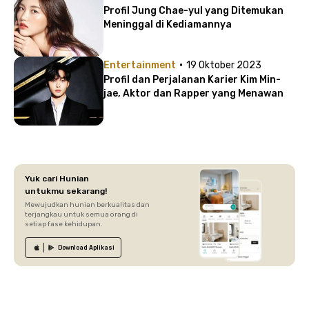
Profil Jung Chae-yul yang Ditemukan
Meninggal di Kediamannya
·
Entertainment
19 Oktober 2023
Profil dan Perjalanan Karier Kim Min-
jae, Aktor dan Rapper yang Menawan
Yuk cari Hunian
untukmu sekarang!
Mewujudkan hunian berkualitas dan
terjangkau untuk semua orang di
setiap fase kehidupan.
Download
Aplikasi