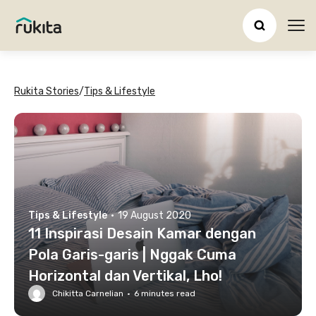
Ope
Rukita Stories
/
Tips & Lifestyle
Tips & Lifestyle
·
19 August 2020
11 Inspirasi Desain Kamar dengan
Pola Garis-garis | Nggak Cuma
Horizontal dan Vertikal, Lho!
Chikitta Carnelian
·
6
minutes read