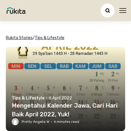
Ope
Rukita Stories
/
Tips & Lifestyle
Tips & Lifestyle
·
6 April 2022
Mengetahui Kalender Jawa, Cari Hari
Baik April 2022, Yuk!
Pretty Angelia W
·
6
minutes read