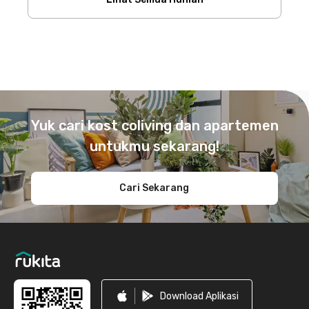
Footer
Yuk cari kost coliving dan apartemen
untukmu sekarang!
Cari Sekarang
Download Aplikasi