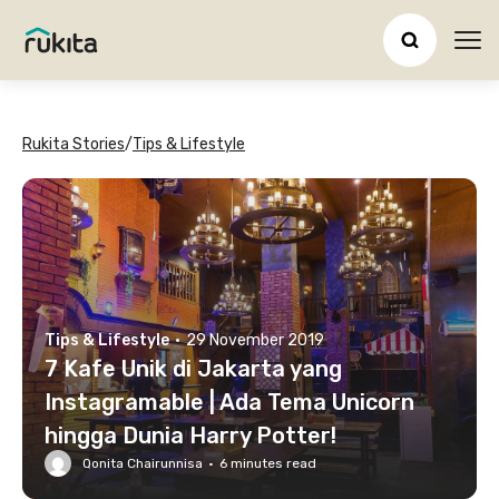
Ope
Rukita Stories
/
Tips & Lifestyle
Tips & Lifestyle
·
29 November 2019
7 Kafe Unik di Jakarta yang
Instagramable | Ada Tema Unicorn
hingga Dunia Harry Potter!
Qonita Chairunnisa
·
6
minutes read