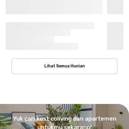
Lihat Semua Hunian
Footer
Yuk cari kost coliving dan apartemen
untukmu sekarang!