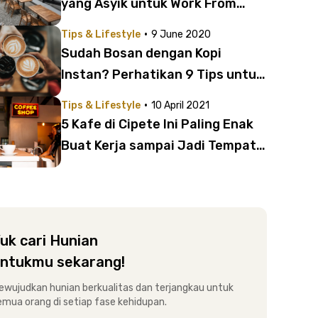
yang Asyik untuk Work From
Cafe dan Berlama-lama | Ada
·
Tips & Lifestyle
9 June 2020
yang Ramah Lingkungan!
Sudah Bosan dengan Kopi
Instan? Perhatikan 9 Tips untuk
Membuat Kopi Ala Kafe di Rumah
·
Tips & Lifestyle
10 April 2021
5 Kafe di Cipete Ini Paling Enak
Buat Kerja sampai Jadi Tempat
Buka Puasa Seru!
uk cari Hunian
ntukmu sekarang!
ewujudkan hunian berkualitas dan terjangkau untuk
emua orang di setiap fase kehidupan.