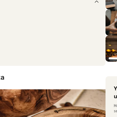
ta
Y
u
M
s