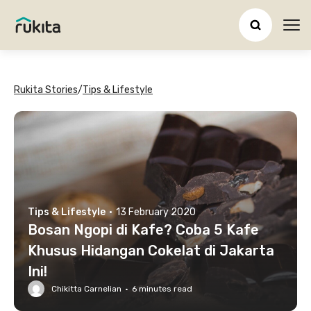
Ope
Rukita Stories
/
Tips & Lifestyle
Tips & Lifestyle
·
13 February 2020
Bosan Ngopi di Kafe? Coba 5 Kafe
Khusus Hidangan Cokelat di Jakarta
Ini!
Chikitta Carnelian
·
6
minutes read