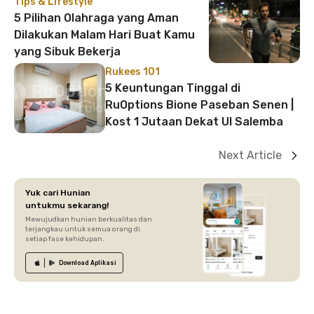
Tips & Lifestyle
5 Pilihan Olahraga yang Aman
Dilakukan Malam Hari Buat Kamu
yang Sibuk Bekerja
Rukees 101
5 Keuntungan Tinggal di
RuOptions Bione Paseban Senen |
Kost 1 Jutaan Dekat UI Salemba
Next Article
Yuk cari Hunian
untukmu sekarang!
Mewujudkan hunian berkualitas dan
terjangkau untuk semua orang di
setiap fase kehidupan.
Download
Aplikasi