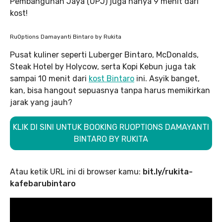
Pembangunan Jaya (UPJ) juga hanya 9 menit dari
kost!
RuOptions Damayanti Bintaro by Rukita
Pusat kuliner seperti Luberger Bintaro, McDonalds,
Steak Hotel by Holycow, serta Kopi Kebun juga tak
sampai 10 menit dari
kost Bintaro
ini. Asyik banget,
kan, bisa hangout sepuasnya tanpa harus memikirkan
jarak yang jauh?
KLIK DI SINI UNTUK BOOKING RUOPTIONS DAMAYANTI
BINTARO BY RUKITA
Atau ketik URL ini di browser kamu:
bit.ly/rukita-
kafebarubintaro