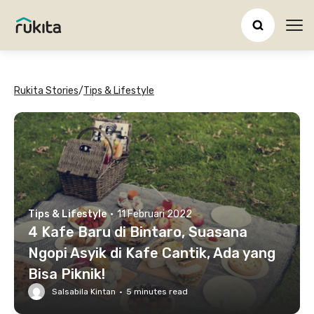
Ope
Rukita Stories
/
Tips & Lifestyle
Tips & Lifestyle
·
11 Februari 2022
4 Kafe Baru di Bintaro, Suasana
Ngopi Asyik di Kafe Cantik, Ada yang
Bisa Piknik!
Salsabila Kintan
·
5
minutes read