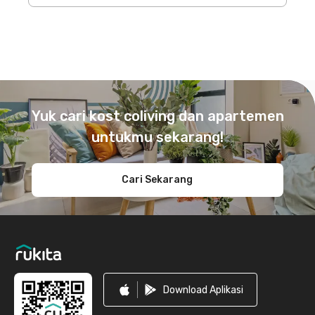
Footer
Yuk cari kost coliving dan apartemen
untukmu sekarang!
Cari Sekarang
Download Aplikasi