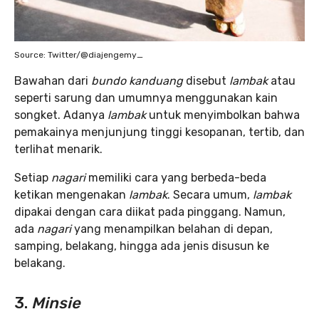
Source: Twitter/@diajengemy_
Bawahan dari
bundo kanduang
disebut
lambak
atau
seperti sarung dan umumnya menggunakan kain
songket. Adanya
lambak
untuk menyimbolkan bahwa
pemakainya menjunjung tinggi kesopanan, tertib, dan
terlihat menarik.
Setiap
nagari
memiliki cara yang berbeda-beda
ketikan mengenakan
lambak
. Secara umum,
lambak
dipakai dengan cara diikat pada pinggang. Namun,
ada
nagari
yang menampilkan belahan di depan,
samping, belakang, hingga ada jenis disusun ke
belakang.
3.
Minsie