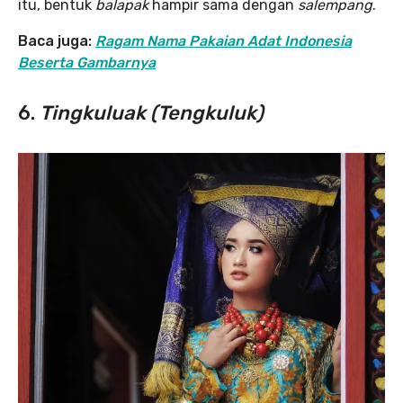
itu, bentuk
balapak
hampir sama dengan
salempang
.
Baca juga:
Ragam Nama Pakaian Adat Indonesia
Beserta Gambarnya
6.
Tingkuluak (Tengkuluk)