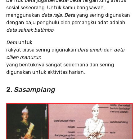
Bentuk
deta
juga berbeda-beda tergantung status
sosial seseorang. Untuk kamu bangsawan,
menggunakan
deta raja
.
Deta
yang sering digunakan
dengan baju penghulu oleh pemangku adat adalah
deta saluak batimbo
.
Deta
untuk
rakyat biasa sering digunakan
deta ameh
dan
deta
cilien manurun
yang bentuknya sangat sederhana dan sering
digunakan untuk aktivitas harian.
2.
Sasampiang