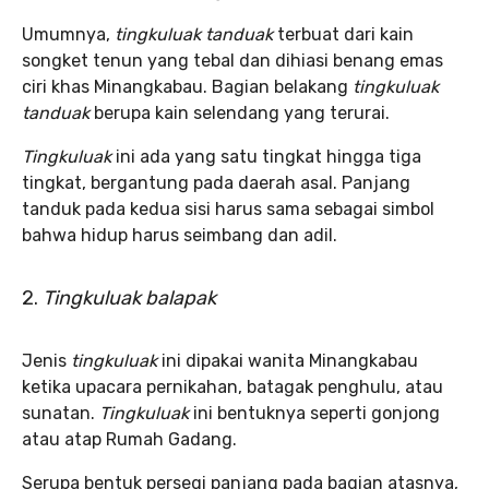
Umumnya,
tingkuluak tanduak
terbuat dari kain
songket tenun yang tebal dan dihiasi benang emas
ciri khas Minangkabau. Bagian belakang
tingkuluak
tanduak
berupa kain selendang yang terurai.
Tingkuluak
ini ada yang satu tingkat hingga tiga
tingkat, bergantung pada daerah asal. Panjang
tanduk pada kedua sisi harus sama sebagai simbol
bahwa hidup harus seimbang dan adil.
2.
Tingkuluak balapak
Jenis
tingkuluak
ini dipakai wanita Minangkabau
ketika upacara pernikahan, batagak penghulu, atau
sunatan.
Tingkuluak
ini bentuknya seperti gonjong
atau atap Rumah Gadang.
Serupa bentuk persegi panjang pada bagian atasnya,