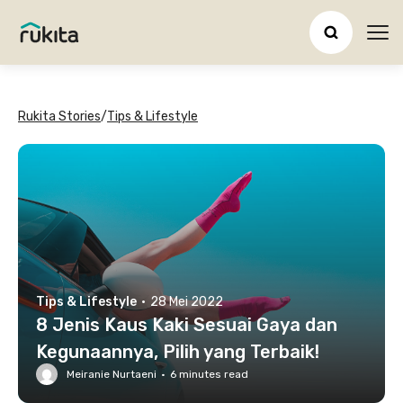
Ope
Rukita Stories
/
Tips & Lifestyle
Tips & Lifestyle
·
28 Mei 2022
8 Jenis Kaus Kaki Sesuai Gaya dan
Kegunaannya, Pilih yang Terbaik!
Meiranie Nurtaeni
·
6
minutes read