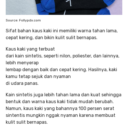
Source: Follypdx.com
Sifat bahan kaus kaki ini memiliki warna tahan lama,
cepat kering, dan bikin kulit sulit bernapas.
Kaus kaki yang terbuat
dari kain sintetis, seperti nilon, poliester, dan lainnya,
lebih menyerap
lembap dengan baik dan cepat kering. Hasilnya, kaki
kamu tetap sejuk dan nyaman
di udara panas.
Kain sintetis juga lebih tahan lama dan kuat sehingga
bentuk dan warna kaus kaki tidak mudah berubah.
Namun, kaus kaki yang bahannya 100 persen serat
sintentis mungkin nggak nyaman karena membuat
kulit sulit bernapas.