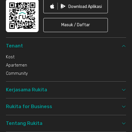
Download Aplikasi
Masuk / Daftar
Tenant
Kost
Apartemen
Community
Kerjasama Rukita
Rukita for Business
Tentang Rukita