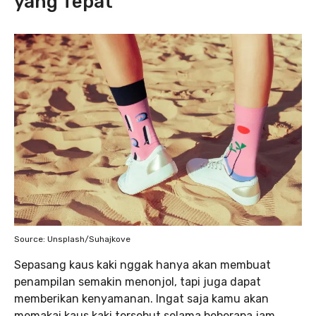
yang Tepat
Source: Unsplash/Suhajkove
Sepasang kaus kaki nggak hanya akan membuat
penampilan semakin menonjol, tapi juga dapat
memberikan kenyamanan. Ingat saja kamu akan
memakai kaus kaki tersebut selama beberapa jam,