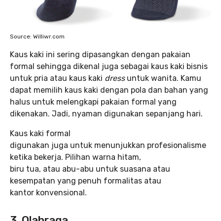
Source: Williwr.com
Kaus kaki ini sering dipasangkan dengan pakaian
formal sehingga dikenal juga sebagai kaus kaki bisnis
untuk pria atau kaus kaki
dress
untuk wanita. Kamu
dapat memilih kaus kaki dengan pola dan bahan yang
halus untuk melengkapi pakaian formal yang
dikenakan. Jadi, nyaman digunakan sepanjang hari.
Kaus kaki formal
digunakan juga untuk menunjukkan profesionalisme
ketika bekerja. Pilihan warna hitam,
biru tua, atau abu-abu untuk suasana atau
kesempatan yang penuh formalitas atau
kantor konvensional.
3. Olahraga