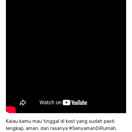
Kalau kamu mau tinggal di kost yang sudah pasti
lengkap, aman, dan rasanya #SenyamanDiRumah,