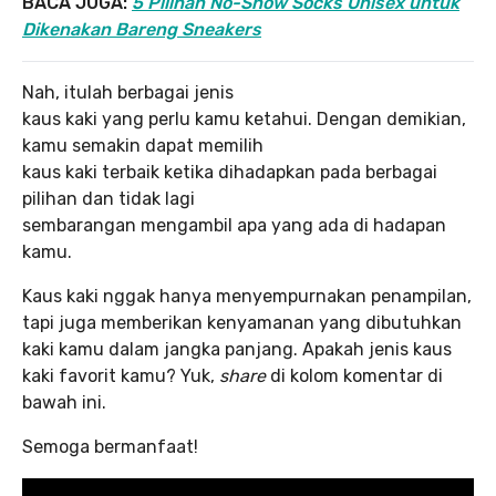
BACA JUGA:
5 Pilihan No-Show Socks Unisex untuk
Dikenakan Bareng Sneakers
Nah, itulah berbagai jenis
kaus kaki yang perlu kamu ketahui. Dengan demikian,
kamu semakin dapat memilih
kaus kaki terbaik ketika dihadapkan pada berbagai
pilihan dan tidak lagi
sembarangan mengambil apa yang ada di hadapan
kamu.
Kaus kaki nggak hanya menyempurnakan penampilan,
tapi juga memberikan kenyamanan yang dibutuhkan
kaki kamu dalam jangka panjang. Apakah jenis kaus
kaki favorit kamu? Yuk,
share
di kolom komentar di
bawah ini.
Semoga bermanfaat!