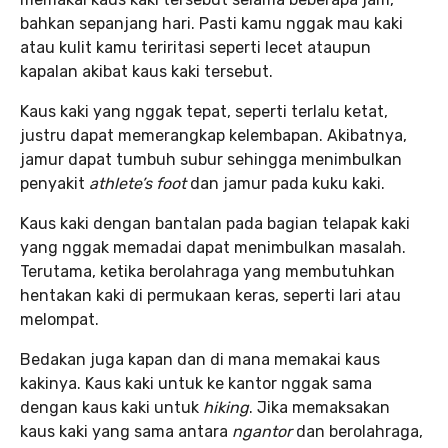
bahkan sepanjang hari. Pasti kamu nggak mau kaki
atau kulit kamu teriritasi seperti lecet ataupun
kapalan akibat kaus kaki tersebut.
Kaus kaki yang nggak tepat, seperti terlalu ketat,
justru dapat memerangkap kelembapan. Akibatnya,
jamur dapat tumbuh subur sehingga menimbulkan
penyakit
athlete’s foot
dan jamur pada kuku kaki.
Kaus kaki dengan bantalan pada bagian telapak kaki
yang nggak memadai dapat menimbulkan masalah.
Terutama, ketika berolahraga yang membutuhkan
hentakan kaki di permukaan keras, seperti lari atau
melompat.
Bedakan juga kapan dan di mana memakai kaus
kakinya. Kaus kaki untuk ke kantor nggak sama
dengan kaus kaki untuk
hiking
. Jika memaksakan
kaus kaki yang sama antara
ngantor
dan berolahraga,