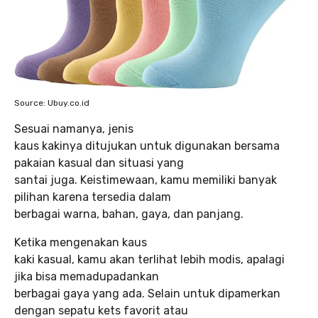
Source: Ubuy.co.id
Sesuai namanya, jenis
kaus kakinya ditujukan untuk digunakan bersama
pakaian kasual dan situasi yang
santai juga. Keistimewaan, kamu memiliki banyak
pilihan karena tersedia dalam
berbagai warna, bahan, gaya, dan panjang.
Ketika mengenakan kaus
kaki kasual, kamu akan terlihat lebih modis, apalagi
jika bisa memadupadankan
berbagai gaya yang ada. Selain untuk dipamerkan
dengan sepatu kets favorit atau