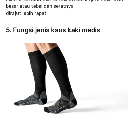
besar atau tebal dan seratnya
dirajut lebih rapat.
5. Fungsi jenis kaus kaki medis