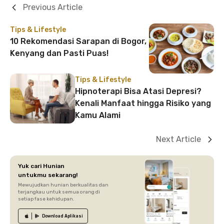
Previous Article
Tips & Lifestyle
10 Rekomendasi Sarapan di Bogor,
Kenyang dan Pasti Puas!
Tips & Lifestyle
Hipnoterapi Bisa Atasi Depresi?
Kenali Manfaat hingga Risiko yang
Kamu Alami
Next Article
Yuk cari Hunian
untukmu sekarang!
Mewujudkan hunian berkualitas dan
terjangkau untuk semua orang di
setiap fase kehidupan.
Download
Aplikasi