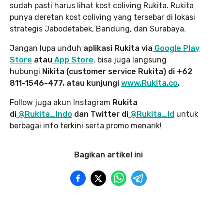
sudah pasti harus lihat kost coliving Rukita. Rukita
punya deretan kost coliving yang tersebar di lokasi
strategis Jabodetabek, Bandung, dan Surabaya.
Jangan lupa unduh
aplikasi Rukita via
Google Play
Store
atau
App Store
,
bisa juga langsung
hubungi
Nikita (customer service Rukita) di +62
811-1546-477, atau kunjungi
www.Rukita.co
.
Follow juga akun Instagram
Rukita
di
@Rukita_Indo
dan Twitter di
@Rukita_Id
untuk
berbagai info terkini serta promo menarik!
Bagikan artikel ini