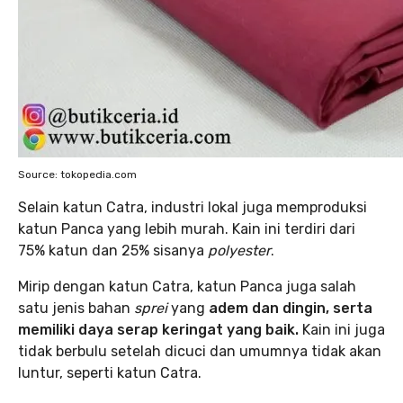
Source: tokopedia.com
Selain katun Catra, industri lokal juga memproduksi
katun Panca yang lebih murah. Kain ini terdiri dari
75% katun dan 25% sisanya
polyester
.
Mirip dengan katun Catra, katun Panca juga salah
satu jenis bahan
sprei
yang
adem dan dingin, serta
memiliki daya serap keringat yang baik.
Kain ini juga
tidak berbulu setelah dicuci dan umumnya tidak akan
luntur, seperti katun Catra.