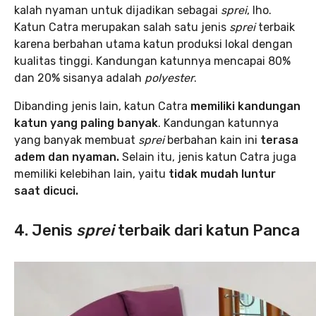
kalah nyaman untuk dijadikan sebagai
sprei
, lho.
Katun Catra merupakan salah satu jenis
sprei
terbaik
karena berbahan utama katun produksi lokal dengan
kualitas tinggi. Kandungan katunnya mencapai 80%
dan 20% sisanya adalah
polyester
.
Dibanding jenis lain, katun Catra
memiliki kandungan
katun yang paling banyak
. Kandungan katunnya
yang banyak membuat
sprei
berbahan kain ini
terasa
adem dan nyaman.
Selain itu, jenis katun Catra juga
memiliki kelebihan lain, yaitu
tidak mudah luntur
saat dicuci.
4. Jenis
sprei
terbaik dari katun Panca