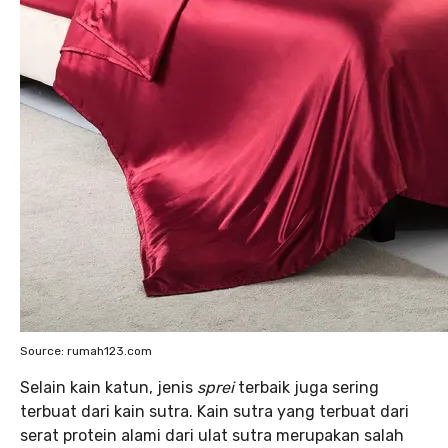
Source: rumah123.com
Selain kain katun, jenis
sprei
terbaik juga sering
terbuat dari kain sutra. Kain sutra yang terbuat dari
serat protein alami dari ulat sutra merupakan salah