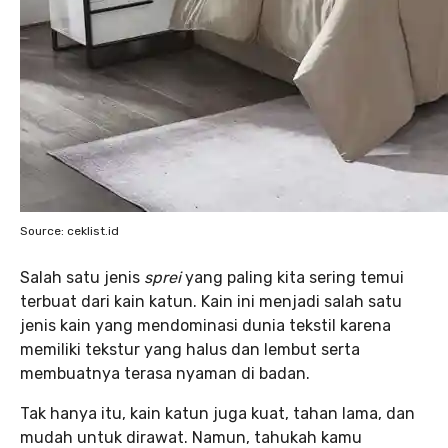
Source: ceklist.id
Salah satu jenis
sprei
yang paling kita sering temui
terbuat dari kain katun. Kain ini menjadi salah satu
jenis kain yang mendominasi dunia tekstil karena
memiliki tekstur yang halus dan lembut serta
membuatnya terasa nyaman di badan.
Tak hanya itu, kain katun juga kuat, tahan lama, dan
mudah untuk dirawat. Namun, tahukah kamu