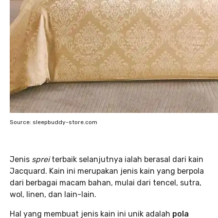
Source: sleepbuddy-store.com
Jenis
sprei
terbaik selanjutnya ialah berasal dari kain
Jacquard. Kain ini merupakan jenis kain yang berpola
dari berbagai macam bahan, mulai dari tencel, sutra,
wol, linen, dan lain-lain.
Hal yang membuat jenis kain ini unik adalah
pola