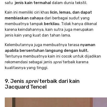
satu
jenis kain termahal
dalam dunia tekstil.
Kain ini memiliki ciri khas
licin, lemas, dan dapat
membiaskan cahaya
dari berbagai sudut yang
membuatnya tampak
berkilau
. Tidak hanya dikenal
karena keindahannya, kain sutra juga merupakan
jenis kain yang kuat dan tahan lama.
Kelembutannya juga membuatnya terasa
nyaman
apabila bersentuhan langsung dengan kulit.
Tentunya membuatnya kain ini cocok untuk dijadikan
rekomendasi sebagai jenis
sprei
terbaik karena
kualitasnya yang tinggi.
9.
Jenis
sprei
terbaik dari k
ain
Jacquard Tencel