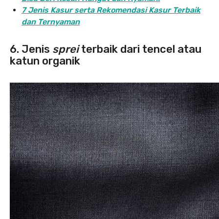
7 Jenis Kasur serta Rekomendasi Kasur Terbaik
dan Ternyaman
6. Jenis
sprei
terbaik dari tencel atau
katun organik