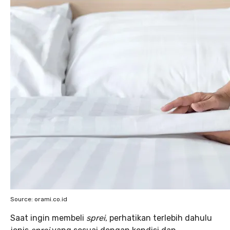
Source: orami.co.id
Saat ingin membeli
sprei
, perhatikan terlebih dahulu