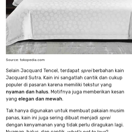
Source: tokopedia.com
Selain Jacquard Tencel, terdapat
sprei
berbahan kain
Jacquard Sutra. Kain ini sangatlah cantik dan cukup
populer di pasaran karena memiliki tekstur yang
nyaman dan halus
. Motifnya juga memberikan kesan
yang
elegan dan mewah
.
Tak hanya digunakan untuk membuat pakaian musim
panas, kain ini juga sering dibuat menjadi
sprei
dengan kenyamanan yang tidak perlu diragukan lagi.
Nyaman, halus, dan cantik,
what’s not to love
?