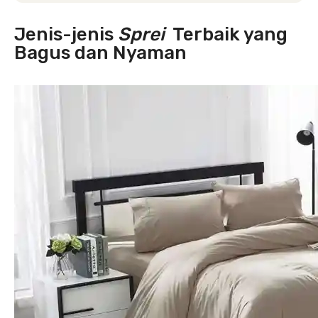
Jenis-jenis
Sprei
Terbaik yang
Bagus dan Nyaman