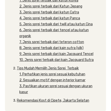
1. Jenis sprei terbaik dari katun Korea
2. Jenis sprei terbaik dari Katun Jepang
3. Jenis sprei terbaik dari katun Catra
4. Jenis sprei terbaik dari katun Panca
5. Jenis sprei terbaik dari twill atau katun Cina
6. Jenis sprei terbaik dari tencel atau katun
organik
7. Jenis sprei terbaik dari teteron cotton
8. Jenis sprei terbaik dari kain sutra (silk)
9. Jenis sprei terbaik dari kain Jacquard Tencel
10. Jenis sprei terbaik dari kain Jacquard Sutra
Tips Mudah Memilih Jenis Sprei Terbaik
1. Perhatikan jenis sprei sesuai kebutuhan
2. Sesuaikan motif dengan interior kamar
3. Pastikan ukuran sprei sesuai dengan ukuran
kasur
Rekomendasi Kost di Cipete, Jakarta Selatan