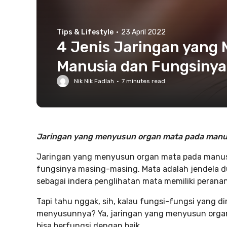
Tips & Lifestyle
·
23 April 2022
4 Jenis Jaringan yang
Manusia dan Fungsinya
Nik Nik Fadlah
·
7
minutes read
Jaringan yang menyusun organ mata pada manus
Jaringan yang menyusun organ mata pada manusi
fungsinya masing-masing. Mata adalah jendela d
sebagai indera penglihatan mata memiliki peran
Tapi tahu nggak, sih, kalau fungsi-fungsi yang di
menyusunnya? Ya, jaringan yang menyusun organ
bisa berfungsi dengan baik.