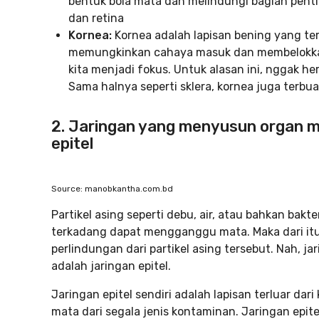
bentuk bola mata dan melindungi bagian penti
dan retina
Kornea:
Kornea adalah lapisan bening yang ter
memungkinkan cahaya masuk dan membelokka
kita menjadi fokus. Untuk alasan ini, nggak he
Sama halnya seperti sklera, kornea juga terbua
2. Jaringan yang menyusun organ m
epitel
Source: manobkantha.com.bd
Partikel asing seperti debu, air, atau bahkan bakte
terkadang dapat mengganggu mata. Maka dari itu
perlindungan dari partikel asing tersebut. Nah, ja
adalah jaringan epitel.
Jaringan epitel sendiri adalah lapisan terluar d
mata dari segala jenis kontaminan. Jaringan epit