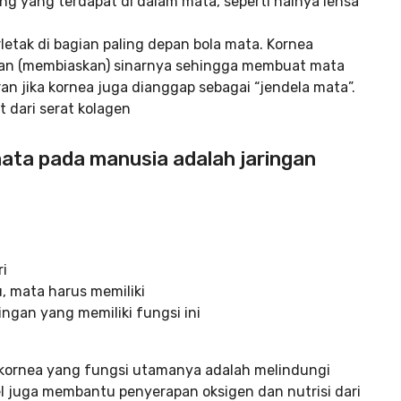
ng yang terdapat di dalam mata, seperti halnya lensa
letak di bagian paling depan bola mata. Kornea
n (membiaskan) sinarnya sehingga membuat mata
ran jika kornea juga dianggap sebagai “jendela mata”.
t dari serat kolagen
ata pada manusia adalah jaringan
ri
, mata harus memiliki
ringan yang memiliki fungsi ini
ari kornea yang fungsi utamanya adalah melindungi
el juga membantu penyerapan oksigen dan nutrisi dari