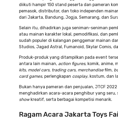
diikuti hampir 150 stand peserta dan pameran kom
pemasok, distributor, dan toko independen maina
dari Jakarta, Bandung, Jogja, Semarang, dan Sur
Selain itu, dihadirkan juga seniman-seniman pe
atau mainan karakter lokal, pemodifikasi, dan pem
sudah populer di kalangan penggemar mainan dan
Studios, Jagad Astral, Fumanoid, Skylar Comis, da
Produk-produk yang ditampilkan pada event terse
antara lain mainan,
action figures
, komik, anime,
kits, model cars, trading cars,
merchandise
film,
b
card games
, perlengkapan
cosplay
, kostum, dan la
Bukan hanya pameran dan penjualan, JTCF 2022
menghadirkan acara-acara penghibur yang seru, 
show
kreatif, serta berbagai kompetisi menarik.
Ragam Acara Jakarta Toys Fa