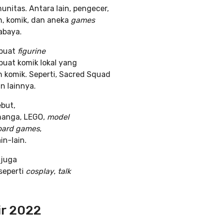
unitas. Antara lain, pengecer,
n, komik, dan aneka
games
abaya.
mbuat
figurine
buat komik lokal yang
 komik. Seperti, Sacred Squad
n lainnya.
but,
 manga, LEGO,
model
oard games
,
in-lain.
 juga
seperti
cosplay
,
talk
ir 2022