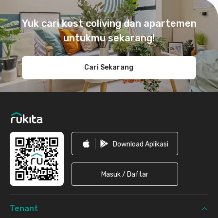
Footer
Yuk cari kost coliving dan apartemen
untukmu sekarang!
Cari Sekarang
Download Aplikasi
Masuk / Daftar
Tenant