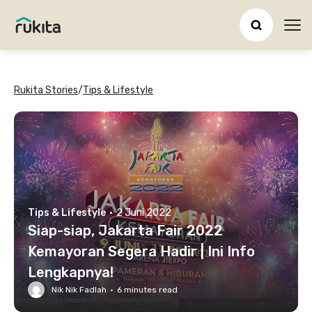
Ope
Rukita Stories
/
Tips & Lifestyle
Tips & Lifestyle
·
2 Juni 2022
Siap-siap, Jakarta Fair 2022
Kemayoran Segera Hadir | Ini Info
Lengkapnya!
Nik Nik Fadlah
·
6
minutes read