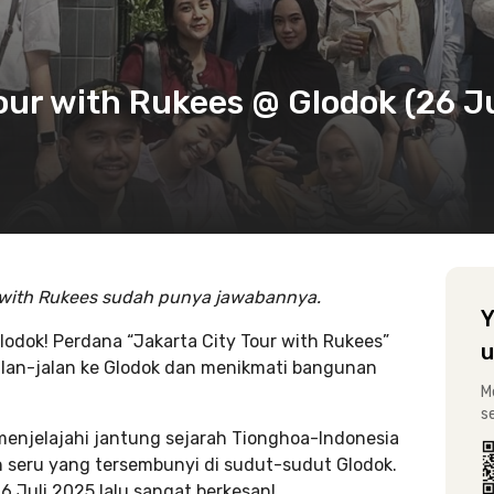
our with Rukees @ Glodok (26 Ju
ur with Rukees sudah punya jawabannya.
Y
Glodok! Perdana “Jakarta City Tour with Rukees”
u
jalan-jalan ke Glodok dan menikmati bangunan
M
s
menjelajahi jantung sejarah Tionghoa-Indonesia
 seru yang tersembunyi di sudut-sudut Glodok.
 Juli 2025 lalu sangat berkesan!