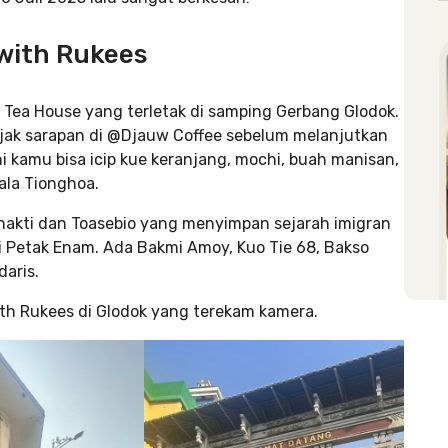
 with Rukees
 Tea House yang terletak di samping Gerbang Glodok.
ajak sarapan di @Djauw Coffee sebelum melanjutkan
i kamu bisa icip kue keranjang, mochi, buah manisan,
ala Tionghoa.
hakti dan Toasebio yang menyimpan sejarah imigran
di Petak Enam. Ada Bakmi Amoy, Kuo Tie 68, Bakso
daris.
ith Rukees di Glodok yang terekam kamera.