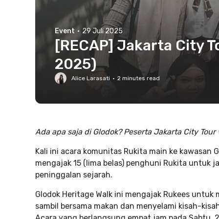
Event
·
29 Juli 2025
[RECAP] Jakarta City T
2025)
Alice Larasati
·
2
minutes read
Ada apa saja di Glodok? Peserta Jakarta City To
Kali ini acara komunitas Rukita main ke kawasan 
mengajak 15 (lima belas) penghuni Rukita untuk 
peninggalan sejarah.
Glodok Heritage Walk ini mengajak Rukees untuk 
sambil bersama makan dan menyelami kisah-kisah
Acara yang berlangsung empat jam pada Sabtu, 26