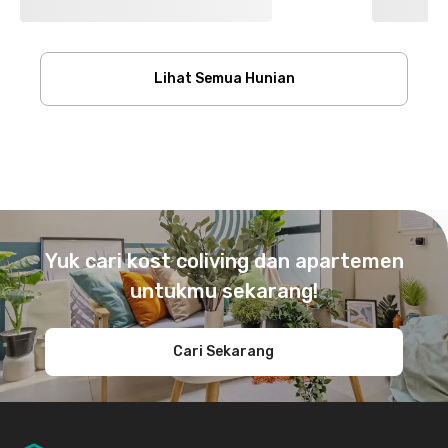
Lihat Semua Hunian
Footer
Yuk cari kost coliving dan apartemen
untukmu sekarang!
Cari Sekarang