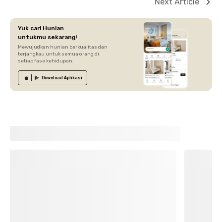
Next Article
Yuk cari Hunian
untukmu sekarang!
Mewujudkan hunian berkualitas dan
terjangkau untuk semua orang di
setiap fase kehidupan.
Download
Aplikasi