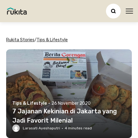
Ope
Rukita Stories
/
Tips & Lifestyle
Tips & Lifestyle
·
26 November 2020
7 Jajanan Kekinian di Jakarta yang
Jadi Favorit Milenial
Larasati Ayeshaputri
·
4
minutes read