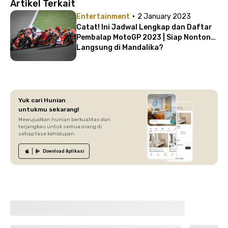
Artikel Terkait
·
Entertainment
2 January 2023
Catat! Ini Jadwal Lengkap dan Daftar
Pembalap MotoGP 2023 | Siap Nonton
Langsung di Mandalika?
Yuk cari Hunian
untukmu sekarang!
Mewujudkan hunian berkualitas dan
terjangkau untuk semua orang di
setiap fase kehidupan.
Download
Aplikasi