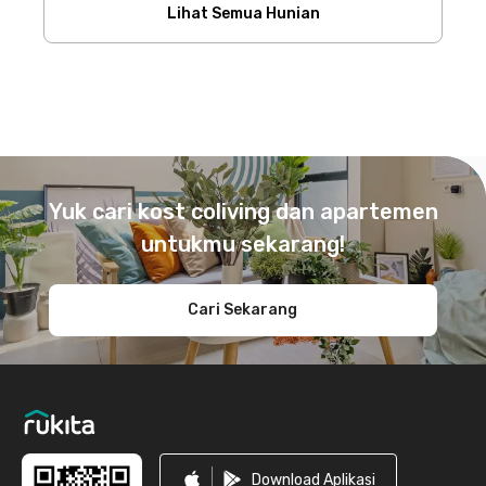
Lihat Semua Hunian
Footer
Yuk cari kost coliving dan apartemen
untukmu sekarang!
Cari Sekarang
Download Aplikasi