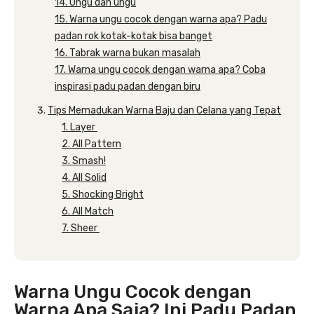
14. Ungu dan ungu
15. Warna ungu cocok dengan warna apa? Padu
padan rok kotak-kotak bisa banget
16. Tabrak warna bukan masalah
17. Warna ungu cocok dengan warna apa? Coba
inspirasi padu padan dengan biru
Tips Memadukan Warna Baju dan Celana yang Tepat
1. Layer
2. All Pattern
3. Smash!
4. All Solid
5. Shocking Bright
6. All Match
7. Sheer
Warna Ungu Cocok dengan
Warna Apa Saja? Ini Padu Padan