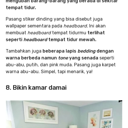
mengubah barang-barang yang berada di sekitar
tempat tidur.
Pasang stiker dinding yang bisa disebut juga
wallpaper sementara pada
headboard.
Ini akan
membuat
headboard
tempat tidurmu
terlihat
seperti
headboard
tempat tidur mewah.
Tambahkan juga
beberapa lapis
bedding
dengan
warna berbeda namun
tone
yang senada
seperti
abu-abu, putih, dan pink muda. Pasang juga karpet
warna abu-abu. Simpel, tapi menarik, ya!
8. Bikin kamar damai