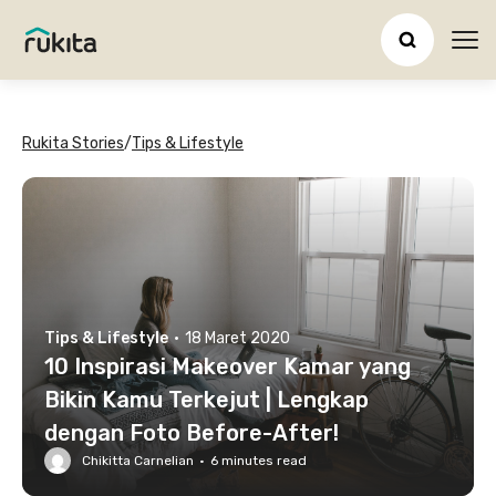
Ope
Rukita Stories
/
Tips & Lifestyle
Tips & Lifestyle
·
18 Maret 2020
10 Inspirasi Makeover Kamar yang
Bikin Kamu Terkejut | Lengkap
dengan Foto Before-After!
Chikitta Carnelian
·
6
minutes read