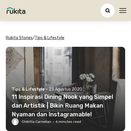
Ope
Rukita Stories
/
Tips & Lifestyle
Tips & Lifestyle
·
23 Agustus 2020
11 Inspirasi Dining Nook yang Simpel
dan Artistik | Bikin Ruang Makan
Nyaman dan Instagramable!
Chikitta Carnelian
·
6
minutes read