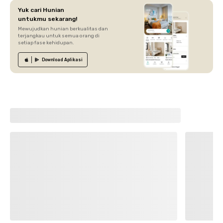
Yuk cari Hunian
untukmu sekarang!
Mewujudkan hunian berkualitas dan
terjangkau untuk semua orang di
setiap fase kehidupan.
Download
Aplikasi