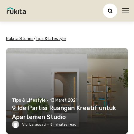
Ope
Rukita Stories
/
Tips & Lifestyle
Tips & Lifestyle
·
13 Maret 2021
9 Ide Partisi Ruangan Kreatif untuk
Apartemen Studio
Vibi Larassati
·
5
minutes read