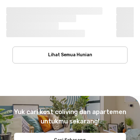
Lihat Semua Hunian
Footer
Yuk cari kost coliving dan apartemen
untukmu sekarang!