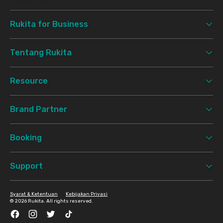
Rukita for Business
Tentang Rukita
Resource
Brand Partner
Booking
Support
Syarat & Ketentuan
Kebijakan Privasi
©
2026 Rukita. All rights reserved.
Facebook
Instagram
Twitter
TikTok