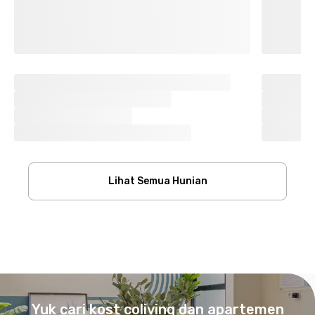
Lihat Semua Hunian
Footer
Yuk cari kost coliving dan apartemen