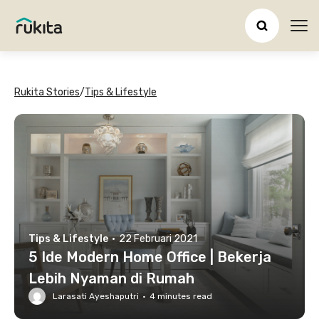
Ope
Rukita Stories
/
Tips & Lifestyle
Tips & Lifestyle
·
22 Februari 2021
5 Ide Modern Home Office | Bekerja
Lebih Nyaman di Rumah
Larasati Ayeshaputri
·
4
minutes read