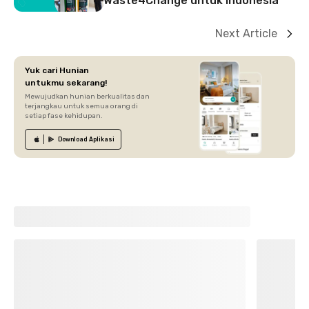
Waste4Change untuk Indonesia
Next Article
Yuk cari Hunian
untukmu sekarang!
Mewujudkan hunian berkualitas dan
terjangkau untuk semua orang di
setiap fase kehidupan.
Download
Aplikasi