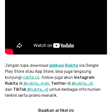
Jangan lupa
download
aplikasi Rukita
via Google
Play Store atau App Store, bisa juga langsung
kunjungi
rukita.co
.
Follow
juga akun
Instagram
Rukita
di
@rukita_indo
,
Twitter
di
@rukita_id
,
dan
TikTok
@rukita_id
untuk berbagai info hunian
terkini serta promo menarik.
Bagikan artikel ini