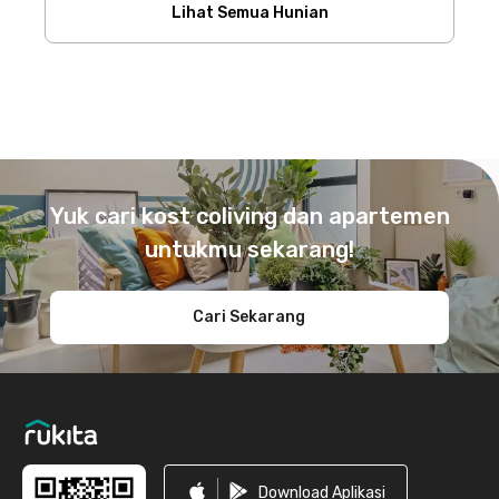
Lihat Semua Hunian
Footer
Yuk cari kost coliving dan apartemen
untukmu sekarang!
Cari Sekarang
Download Aplikasi