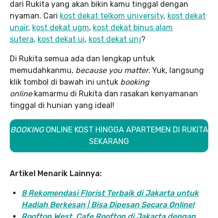
dari Rukita yang akan bikin kamu tinggal dengan
nyaman. Cari
kost dekat telkom university
,
kost dekat
unair
,
kost dekat ugm
,
kost dekat binus alam
sutera
,
kost dekat ui
,
kost dekat unj
?
Di Rukita semua ada dan lengkap untuk
memudahkanmu,
because you matter
. Yuk, langsung
klik tombol di bawah ini untuk
booking
online
kamarmu di Rukita dan rasakan kenyamanan
tinggal di hunian yang ideal!
BOOKING
ONLINE KOST HINGGA APARTEMEN DI RUKITA
SEKARANG
Artikel Menarik Lainnya:
8 Rekomendasi Florist Terbaik di Jakarta untuk
Hadiah Berkesan | Bisa Dipesan Secara Online!
Rooftop West, Cafe Rooftop di Jakarta dengan