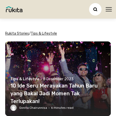
Ope
Rukita Stories
/
Tips & Lifestyle
Tips & Lifestyle
·
8 Desember 2023
10 Ide Seru Merayakan Tahun Baru
yang Bakal Jadi Momen Tak
Terlupakan!
Qonita Chairunnisa
·
6
minutes read