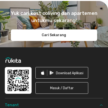
Footer
Yuk cari kost coliving dan apartemen
untukmu sekarang!
Cari Sekarang
Download Aplikasi
Masuk / Daftar
Tenant