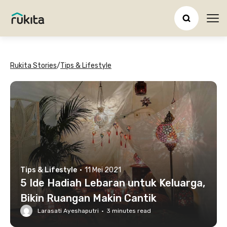
Ope
Rukita Stories
/
Tips & Lifestyle
Tips & Lifestyle
·
11 Mei 2021
5 Ide Hadiah Lebaran untuk Keluarga,
Bikin Ruangan Makin Cantik
Larasati Ayeshaputri
·
3
minutes read