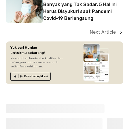
Banyak yang Tak Sadar, 5 Hal Ini
Harus Disyukuri saat Pandemi
Covid-19 Berlangsung
Next Article
Yuk cari Hunian
untukmu sekarang!
Mewujudkan hunian berkualitas dan
terjangkau untuk semua orang di
setiap fase kehidupan.
Download
Aplikasi