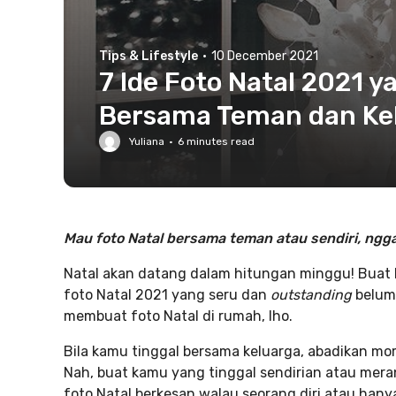
Tips & Lifestyle
·
10 December 2021
7 Ide Foto Natal 2021 y
Bersama Teman dan Ke
Yuliana
·
6
minutes read
Mau foto Natal bersama teman atau sendiri, ngga
Natal akan datang dalam hitungan minggu! Buat
foto Natal 2021 yang seru dan
outstanding
belum?
membuat foto Natal di rumah, lho.
Bila kamu tinggal bersama keluarga, abadikan m
Nah, buat kamu yang tinggal sendirian atau mera
foto Natal berkesan walau seorang diri atau hany