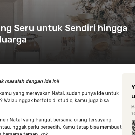
ang Seru untuk Sendiri hingga
luarga
k masalah dengan ide ini!
Y
 kamu yang merayakan Natal, sudah punya ide untuk
u
 Walau nggak berfoto di studio, kamu juga bisa
M
s
omen Natal yang hangat bersama orang tersayang.
ntau, nggak perlu bersedih. Kamu tetap bisa membuat
a bersama teman, kok.