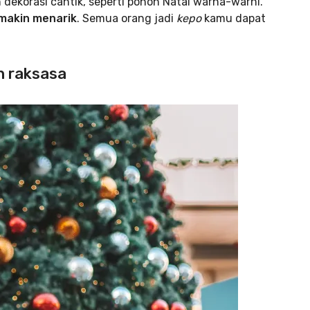
ekorasi cantik, seperti pohon Natal warna-warni.
makin menarik
. Semua orang jadi
kepo
kamu dapat
n raksasa