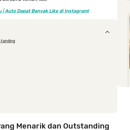
 | Auto Dapat Banyak Like di Instagram!
standing
1 yang Menarik dan Outstanding