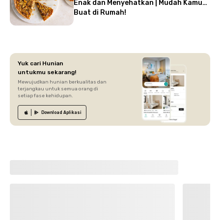
Enak dan Menyehatkan | Mudah Kamu
Buat di Rumah!
Yuk cari Hunian
untukmu sekarang!
Mewujudkan hunian berkualitas dan
terjangkau untuk semua orang di
setiap fase kehidupan.
Download
Aplikasi