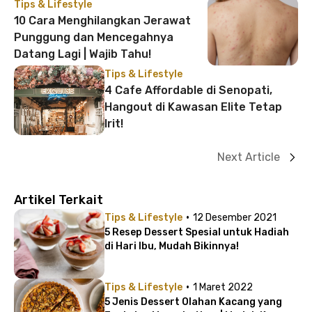
Tips & Lifestyle
10 Cara Menghilangkan Jerawat
Punggung dan Mencegahnya
Datang Lagi | Wajib Tahu!
Tips & Lifestyle
4 Cafe Affordable di Senopati,
Hangout di Kawasan Elite Tetap
Irit!
Next Article
Artikel Terkait
·
Tips & Lifestyle
12 Desember 2021
5 Resep Dessert Spesial untuk Hadiah
di Hari Ibu, Mudah Bikinnya!
·
Tips & Lifestyle
1 Maret 2022
5 Jenis Dessert Olahan Kacang yang