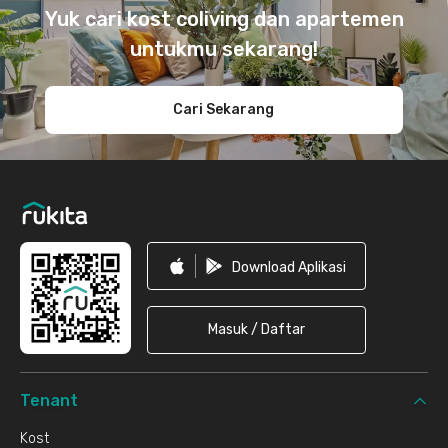
Yuk cari kost coliving dan apartemen
untukmu sekarang!
Cari Sekarang
Download Aplikasi
Masuk / Daftar
Tenant
Kost