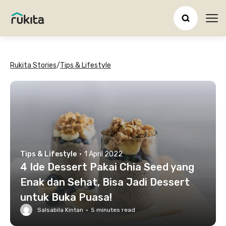
Ope
Rukita Stories
/
Tips & Lifestyle
Tips & Lifestyle
·
1 April 2022
4 Ide Dessert Pakai Chia Seed yang
Enak dan Sehat, Bisa Jadi Dessert
untuk Buka Puasa!
Salsabila Kintan
·
5
minutes read