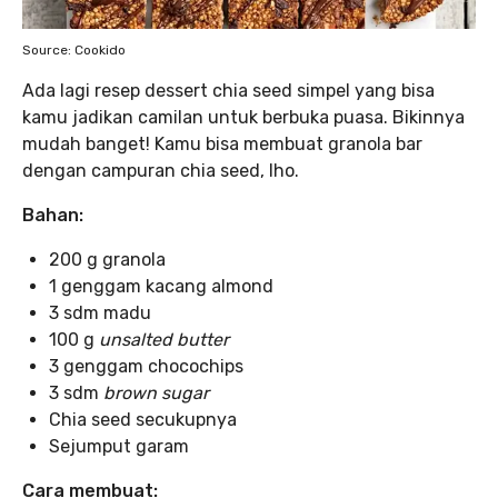
Source: Cookido
Ada lagi resep dessert chia seed simpel yang bisa
kamu jadikan camilan untuk berbuka puasa. Bikinnya
mudah banget! Kamu bisa membuat granola bar
dengan campuran chia seed, lho.
Bahan:
200 g granola
1 genggam kacang almond
3 sdm madu
100 g
unsalted butter
3 genggam chocochips
3 sdm
brown sugar
Chia seed secukupnya
Sejumput garam
Cara membuat: