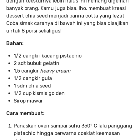
dengan teksturnya lebih halus ini memang digemari
banyak orang. Kamu juga bisa, lho, membuat kreasi
dessert chia seed menjadi panna cotta yang lezat!
Coba simak caranya di bawah ini yang bisa disajikan
untuk 8 porsi sekaligus!
Bahan:
1/2 cangkir kacang pistachio
2 sdt bubuk gelatin
1,5 cangkir
heavy cream
1/2 cangkir gula
1 sdm chia seed
1/2 cup kismis golden
Sirop mawar
Cara membuat:
Panaskan oven sampai suhu 350° C lalu panggang
pistachio hingga berwarna coeklat keemasan