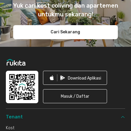
Yuk cari kost coliving dan apartemen
untukmu sekarang!
Cari Sekarang
Download Aplikasi
Masuk / Daftar
Tenant
Kost