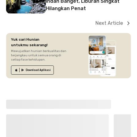
Indah Banget, Liburan Singkat
Hilangkan Penat
Next Article
Yuk cari Hunian
untukmu sekarang!
Mewujudkan hunian berkualitas dan
terjangkau untuk semua orang di
setiap fase kehidupan.
Download
Aplikasi