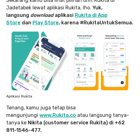
Sekarang kamu bisa lihat pilihan unit Rukita di
Jadetabek lewat aplikasi Rukita, lho.
Yuk,
langsung
download
aplikasi
Rukita di App
Store
dan
Play Store
, karena #RukitaUntukSemua.
Aplikasi Rukita
Tenang, kamu juga tetap bisa
mengunjungi
www.Rukita.co
atau langsung tanya-
tanya ke
Nikita (customer service Rukita) di +62
811-1546-477.