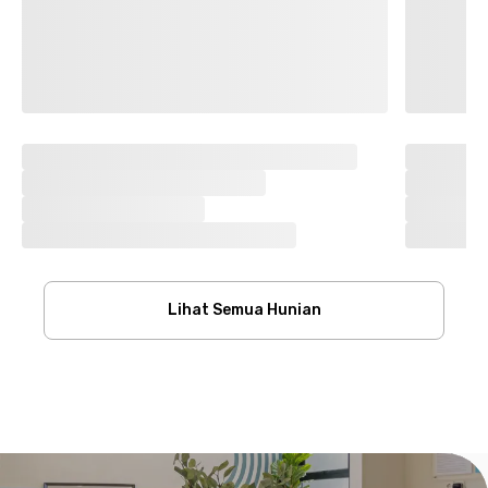
Lihat Semua Hunian
Footer