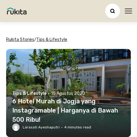
Ope
Rukita Stories
/
Tips & Lifestyle
Tips & Lifestyle
·
15 Agustus 2020
6 Hotel Murah di Jogja yang
Instagramable | Harganya di Bawah
500 Ribu!
Larasati Ayeshaputri
·
4
minutes read