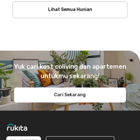
Lihat Semua Hunian
Footer
Yuk cari kost coliving dan apartemen
untukmu sekarang!
Cari Sekarang