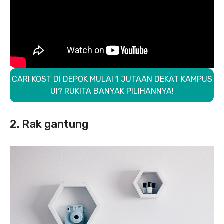
CARI KOST DI DEPOK MULAI 1 JUTAAN DEKAT KAMPUS
UI? RUKITA BANYAK PILIHANNYA!
2. Rak gantung