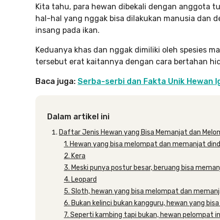
Kita tahu, para hewan dibekali dengan anggota
hal-hal yang nggak bisa dilakukan manusia dan d
insang pada ikan.
Keduanya khas dan nggak dimiliki oleh spesies ma
tersebut erat kaitannya dengan cara bertahan hid
Baca juga:
Serba-serbi dan Fakta Unik Hewan 
Dalam artikel ini
Daftar Jenis Hewan yang Bisa Memanjat dan Mel
1. Hewan yang bisa melompat dan memanjat dindi
2. Kera
3. Meski punya postur besar, beruang bisa meman
4. Leopard
5. Sloth, hewan yang bisa melompat dan memanj
6. Bukan kelinci bukan kangguru, hewan yang bis
7. Seperti kambing tapi bukan, hewan pelompat i