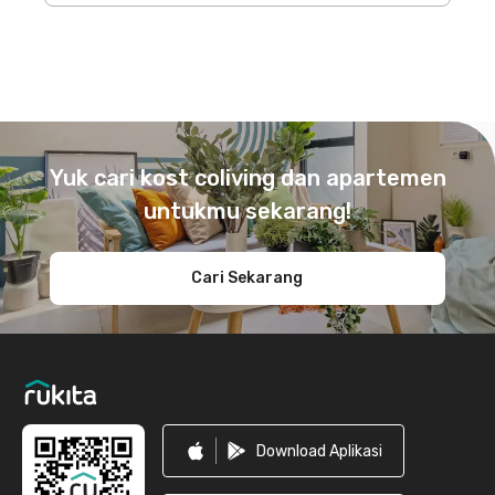
Footer
Yuk cari kost coliving dan apartemen
untukmu sekarang!
Cari Sekarang
Download Aplikasi