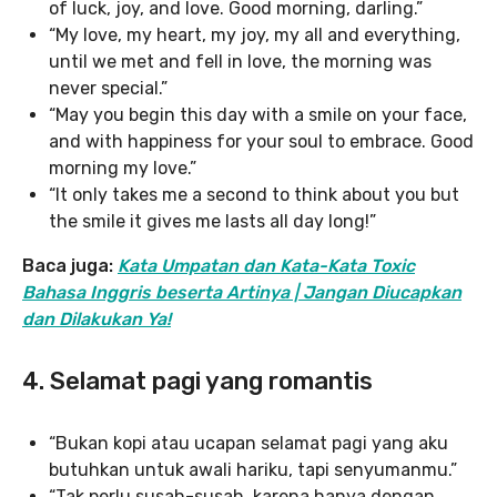
of luck, joy, and love. Good morning, darling.”
“My love, my heart, my joy, my all and everything,
until we met and fell in love, the morning was
never special.”
“May you begin this day with a smile on your face,
and with happiness for your soul to embrace. Good
morning my love.”
“It only takes me a second to think about you but
the smile it gives me lasts all day long!”
Baca juga:
Kata Umpatan dan Kata-Kata Toxic
Bahasa Inggris beserta Artinya | Jangan Diucapkan
dan Dilakukan Ya!
4. Selamat pagi yang romantis
“Bukan kopi atau ucapan selamat pagi yang aku
butuhkan untuk awali hariku, tapi senyumanmu.”
“Tak perlu susah-susah, karena hanya dengan