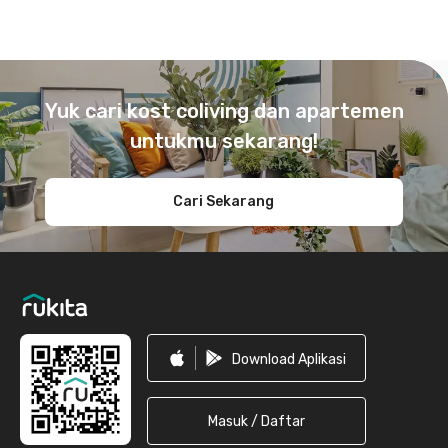
Footer
Yuk cari kost coliving dan apartemen
untukmu sekarang!
Cari Sekarang
Download Aplikasi
Masuk / Daftar