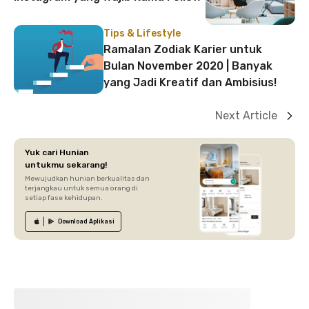
Tips & Lifestyle
Ramalan Zodiak Karier untuk
Bulan November 2020 | Banyak
yang Jadi Kreatif dan Ambisius!
Next Article
Yuk cari Hunian
untukmu sekarang!
Mewujudkan hunian berkualitas dan
terjangkau untuk semua orang di
setiap fase kehidupan.
Download
Aplikasi