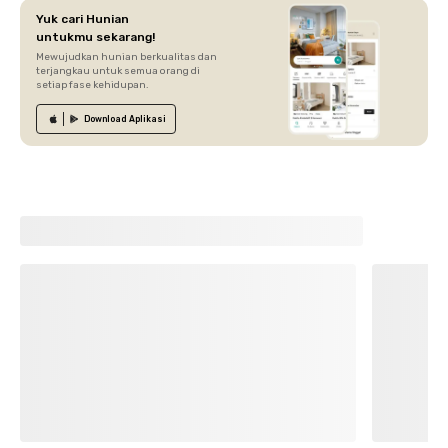
Yuk cari Hunian
untukmu sekarang!
Mewujudkan hunian berkualitas dan
terjangkau untuk semua orang di
setiap fase kehidupan.
Download
Aplikasi