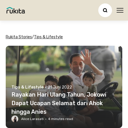
Ope
Rukita Stories
/
Tips & Lifestyle
Tips & Lifestyle
·
21 Juni 2022
Rayakan Hari Ulang Tahun, Jokowi
Dapat Ucapan Selamat dari Ahok
hingga Anies
Alice Larasati
·
4
minutes read