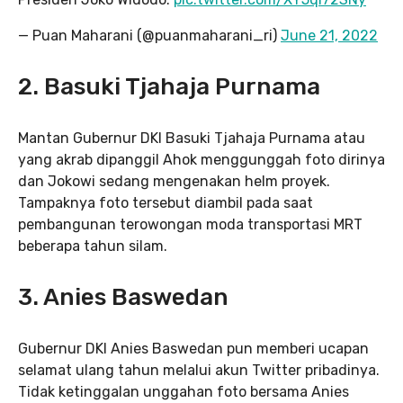
— Puan Maharani (@puanmaharani_ri)
June 21, 2022
2. Basuki Tjahaja Purnama
Mantan Gubernur DKI Basuki Tjahaja Purnama atau
yang akrab dipanggil Ahok menggunggah foto dirinya
dan Jokowi sedang mengenakan helm proyek.
Tampaknya foto tersebut diambil pada saat
pembangunan terowongan moda transportasi MRT
beberapa tahun silam.
3. Anies Baswedan
Gubernur DKI Anies Baswedan pun memberi ucapan
selamat ulang tahun melalui akun Twitter pribadinya.
Tidak ketinggalan unggahan foto bersama Anies