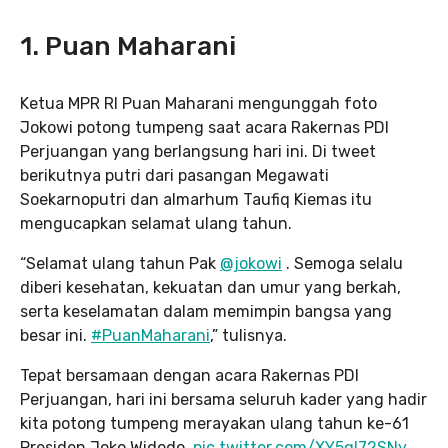
1. Puan Maharani
Ketua MPR RI Puan Maharani mengunggah foto
Jokowi potong tumpeng saat acara Rakernas PDI
Perjuangan yang berlangsung hari ini. Di tweet
berikutnya putri dari pasangan Megawati
Soekarnoputri dan almarhum Taufiq Kiemas itu
mengucapkan selamat ulang tahun.
“Selamat ulang tahun Pak
@jokowi
. Semoga selalu
diberi kesehatan, kekuatan dan umur yang berkah,
serta keselamatan dalam memimpin bangsa yang
besar ini.
#PuanMaharani
,” tulisnya.
Tepat bersamaan dengan acara Rakernas PDI
Perjuangan, hari ini bersama seluruh kader yang hadir
kita potong tumpeng merayakan ulang tahun ke-61
Presiden Joko Widodo.
pic.twitter.com/XY5qI72SNy