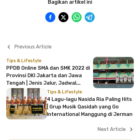
Bagikan artikel ini
Previous Article
Tips & Lifestyle
PPDB Online SMA dan SMK 2022 di
Provinsi DKI Jakarta dan Jawa
Tengah | Jenis Jalur, Jadwal,
Persyaratan, dan Cara Daftar Ada
Tips & Lifestyle
di Sini!
4 Lagu-lagu Nasida Ria Paling Hits
| Grup Musik Qasidah yang Go
International Manggung di Jerman
Next Article