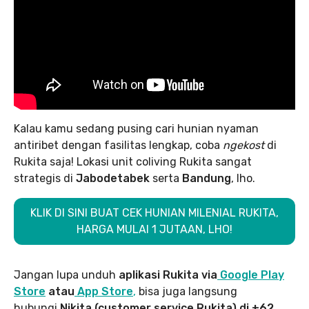
Kalau kamu sedang pusing cari hunian nyaman
antiribet dengan fasilitas lengkap, coba
ngekost
di
Rukita saja! Lokasi unit coliving Rukita sangat
strategis di
Jabodetabek
serta
Bandung
, lho.
KLIK DI SINI BUAT CEK HUNIAN MILENIAL RUKITA,
HARGA MULAI 1 JUTAAN, LHO!
Jangan lupa unduh
aplikasi Rukita via
Google Play
Store
atau
App Store
,
bisa juga langsung
hubungi
Nikita (customer service Rukita) di +62