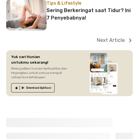
Tips & Lifestyle
Sering Berkeringat saat Tidur? Ini
7 Penyebabnya!
Next Article
Yuk cari Hunian
untukmu sekarang!
Mewujudkan hunian berkualitas dan
terjangkau untuk semua orang di
setiap fase kehidupan.
Download
Aplikasi