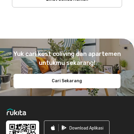
Footer
Yuk cari kost coliving dan apartemen
untukmu sekarang!
Cari Sekarang
Download Aplikasi