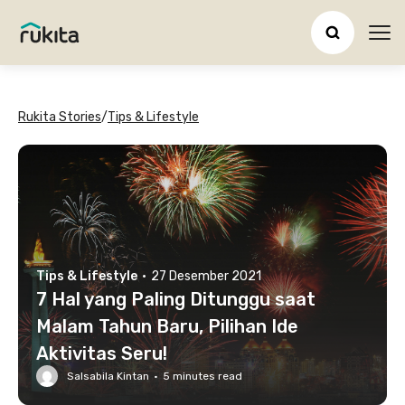
Ope
Rukita Stories
/
Tips & Lifestyle
Tips & Lifestyle
·
27 Desember 2021
7 Hal yang Paling Ditunggu saat
Malam Tahun Baru, Pilihan Ide
Aktivitas Seru!
Salsabila Kintan
·
5
minutes read