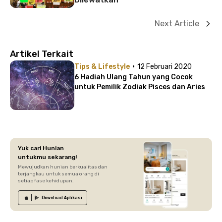
Next Article
Artikel Terkait
·
Tips & Lifestyle
12 Februari 2020
6 Hadiah Ulang Tahun yang Cocok
untuk Pemilik Zodiak Pisces dan Aries
Yuk cari Hunian
untukmu sekarang!
Mewujudkan hunian berkualitas dan
terjangkau untuk semua orang di
setiap fase kehidupan.
Download
Aplikasi