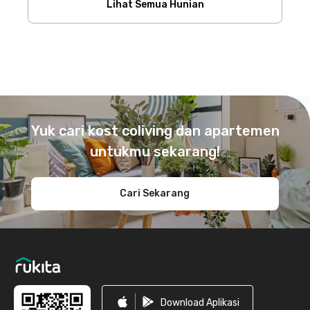
Lihat Semua Hunian
Footer
Yuk cari kost coliving dan apartemen
untukmu sekarang!
Cari Sekarang
Download Aplikasi