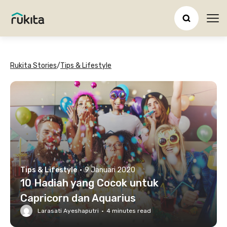
Ope
Rukita Stories
/
Tips & Lifestyle
Tips & Lifestyle
·
9 Januari 2020
10 Hadiah yang Cocok untuk
Capricorn dan Aquarius
Larasati Ayeshaputri
·
4
minutes read