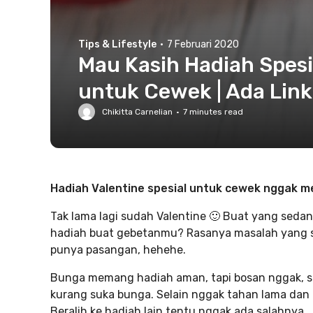
Tips & Lifestyle
·
7 Februari 2020
Mau Kasih Hadiah Spesia
untuk Cewek | Ada Link
Chikitta Carnelian
·
7
minutes read
Hadiah Valentine spesial untuk cewek nggak m
Tak lama lagi sudah Valentine 🙂 Buat yang seda
hadiah buat gebetanmu? Rasanya masalah yang 
punya pasangan, hehehe.
Bunga memang hadiah aman, tapi bosan nggak, s
kurang suka bunga. Selain nggak tahan lama dan 
Beralih ke hadiah lain tentu nggak ada salahnya.