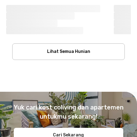
Lihat Semua Hunian
Footer
Yuk cari kost coliving dan apartemen
untukmu sekarang!
Cari Sekarang