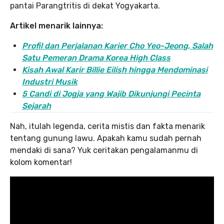
pantai Parangtritis di dekat Yogyakarta.
Artikel menarik lainnya:
Profil dan Perjalanan Karier Cho Yeo-Jeong, Salah
Satu Pemeran Drama Korea High Class
Kisah Awal Karir Billie Eilish hingga Mendominasi
Industri Musik
5 Candi di Jogja yang Wajib Dikunjungi Pecinta
Sejarah
Nah, itulah legenda, cerita mistis dan fakta menarik
tentang gunung lawu. Apakah kamu sudah pernah
mendaki di sana? Yuk ceritakan pengalamanmu di
kolom komentar!