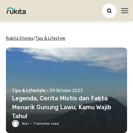
Ope
Rukita Stories
/
Tips & Lifestyle
Tips & Lifestyle
·
24 Oktober 2023
Legenda, Cerita Mistis dan Fakta
Menarik Gunung Lawu, Kamu Wajib
Tahu!
Nuri
·
7
minutes read