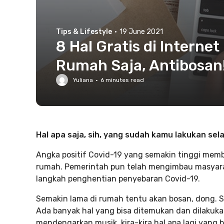
Tips & Lifestyle
·
19 June 2021
8 Hal Gratis di Interne
Rumah Saja, Antibosan
Yuliana
·
6
minutes read
Hal apa saja, sih, yang sudah kamu lakukan se
Angka positif Covid-19 yang semakin tinggi memb
rumah. Pemerintah pun telah mengimbau masyarak
langkah penghentian penyebaran Covid-19.
Semakin lama di rumah tentu akan bosan, dong. Sa
Ada banyak hal yang bisa ditemukan dan dilakuka
mendengarkan musik, kira-kira hal apa lagi yang bi