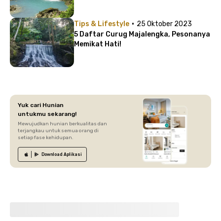
·
Tips & Lifestyle
25 Oktober 2023
5 Daftar Curug Majalengka, Pesonanya
Memikat Hati!
Yuk cari Hunian
untukmu sekarang!
Mewujudkan hunian berkualitas dan
terjangkau untuk semua orang di
setiap fase kehidupan.
Download
Aplikasi