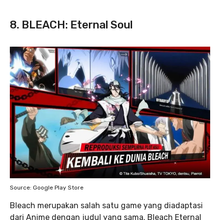
8. BLEACH: Eternal Soul
Source: Google Play Store
Bleach merupakan salah satu game yang diadaptasi
dari Anime dengan judul yang sama. Bleach Eternal