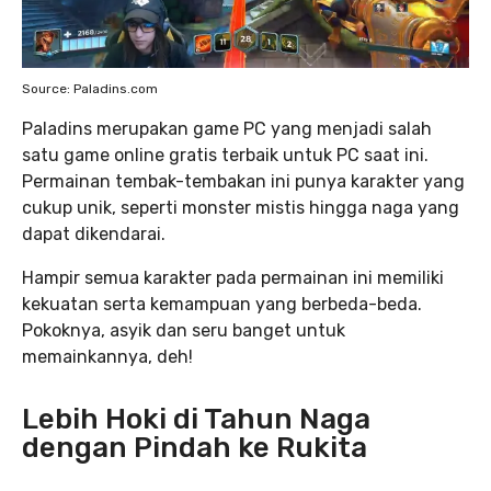
Source: Paladins.com
Paladins merupakan game PC yang menjadi salah
satu game online gratis terbaik untuk PC saat ini.
Permainan tembak-tembakan ini punya karakter yang
cukup unik, seperti monster mistis hingga naga yang
dapat dikendarai.
Hampir semua karakter pada permainan ini memiliki
kekuatan serta kemampuan yang berbeda-beda.
Pokoknya, asyik dan seru banget untuk
memainkannya, deh!
Lebih Hoki di Tahun Naga
dengan Pindah ke Rukita