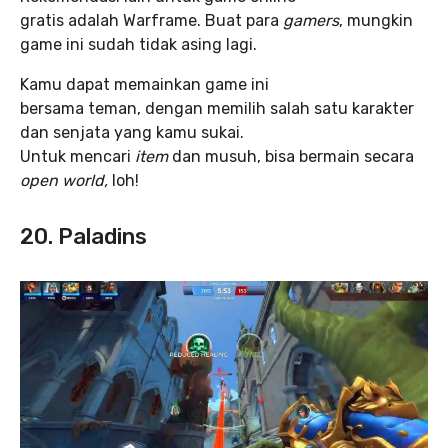
gratis adalah Warframe. Buat para
gamers
, mungkin
game ini sudah tidak asing lagi.
Kamu dapat memainkan game ini
bersama teman, dengan memilih salah satu karakter
dan senjata yang kamu sukai.
Untuk mencari
item
dan musuh, bisa bermain secara
open world,
loh!
20.
Paladins