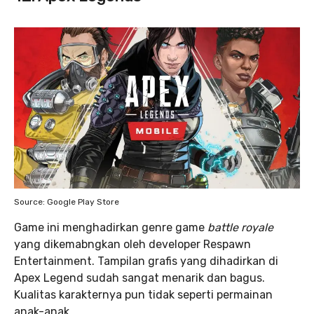
Source: Google Play Store
Game ini menghadirkan genre game
battle royale
yang dikemabngkan oleh developer Respawn
Entertainment. Tampilan grafis yang dihadirkan di
Apex Legend sudah sangat menarik dan bagus.
Kualitas karakternya pun tidak seperti permainan
anak-anak.