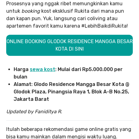
Prosesnya yang nggak ribet memungkinkan kamu
untuk
booking
kost eksklusif Rukita dari mana pun
dan kapan pun. Yuk, langsung cari coliving atau
apartemen favorit kamu karena #LebihBaikdiRukita!
ONLINE BOOKING GLODOK RESIDENCE MANGGA BESAR
KOTA DI SINI
Harga
sewa kost
: Mulai dari Rp5.000.000 per
bulan
Alamat: Glodo Residence Mangga Besar Kota @
Glodok Plaza, Pinangsia Raya 1, Blok A-B No.25,
Jakarta Barat
Updated by Faniditya R.
Itulah beberapa rekomendasi game online gratis yang
bisa kamu mainkan dalam mengisi waktu luang.