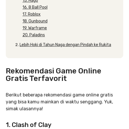
15. Hago
16. 8 Ball Pool
17. Roblox
18. Gunbound
19. Warframe
20. Paladins
Lebih Hoki di Tahun Naga dengan Pindah ke Rukita
Rekomendasi Game Online
Gratis Terfavorit
Berikut beberapa rekomendasi game online gratis
yang bisa kamu mainkan di waktu senggang. Yuk,
simak ulasannya!
1. Clash of Clay