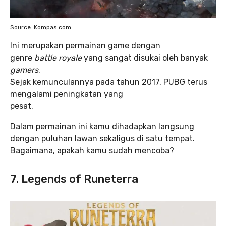
Source: Kompas.com
Ini merupakan permainan game dengan
genre
battle royale
yang sangat disukai oleh banyak
gamers
.
Sejak kemunculannya pada tahun 2017, PUBG terus
mengalami peningkatan yang
pesat.
Dalam permainan ini kamu dihadapkan langsung
dengan puluhan lawan sekaligus di satu tempat.
Bagaimana, apakah kamu sudah mencoba?
7.
Legends of Runeterra