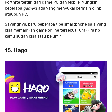
Fortnite terdiri dari game PC dan Mobile. Mungkin
beberapa
gamers
ada yang menyukai bermain di hp
ataupun PC.
Sayangnya, baru beberapa tipe smartphone saja yang
bisa memainkan game online tersebut. Kira-kira hp
kamu sudah bisa atau belum?
15.
Hago