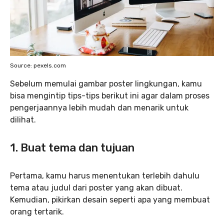
Source: pexels.com
Sebelum memulai gambar poster lingkungan, kamu
bisa mengintip tips-tips berikut ini agar dalam proses
pengerjaannya lebih mudah dan menarik untuk
dilihat.
1. Buat tema dan tujuan
Pertama, kamu harus menentukan terlebih dahulu
tema atau judul dari poster yang akan dibuat.
Kemudian, pikirkan desain seperti apa
yang membuat
orang tertarik.