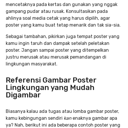
mencetaknya pada kertas dan gunakan yang nggak
gampang pudar atau rusak. Konsultasikan pada
ahlinya soal media cetak yang harus dipilih, agar
poster yang kamu buat tetap menarik dan tak sia-sia.
Sebagai tambahan, pikirkan juga tempat poster yang
kamu ingin taruh dan dampak setelah peletakan
poster. Jangan sampai poster yang ditempelkan
justru merusak atau merusak pemandangan di
lingkungan masyarakat.
Referensi Gambar Poster
Lingkungan yang Mudah
Digambar
Biasanya kalau ada tugas atau lomba gambar poster,
kamu kebingungan sendiri
kan
enaknya gambar apa
ya? Nah, berikut ini ada beberapa contoh poster yang