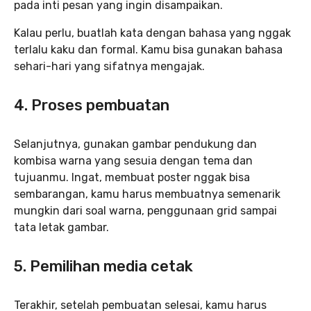
pada inti pesan yang ingin disampaikan.
Kalau perlu, buatlah kata dengan bahasa yang nggak
terlalu kaku dan formal. Kamu bisa gunakan bahasa
sehari-hari yang sifatnya mengajak.
4. Proses pembuatan
Selanjutnya, gunakan gambar pendukung dan
kombisa warna yang sesuia dengan tema dan
tujuanmu. Ingat, membuat poster nggak bisa
sembarangan, kamu harus membuatnya semenarik
mungkin dari soal warna, penggunaan grid sampai
tata letak gambar.
5. Pemilihan media cetak
Terakhir, setelah pembuatan selesai, kamu harus