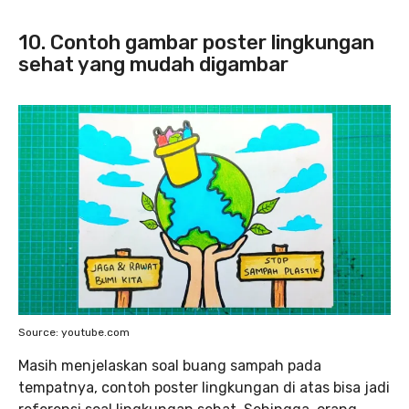
10. Contoh gambar poster lingkungan
sehat yang mudah digambar
Source: youtube.com
Masih menjelaskan soal buang sampah pada
tempatnya, contoh poster lingkungan di atas bisa jadi