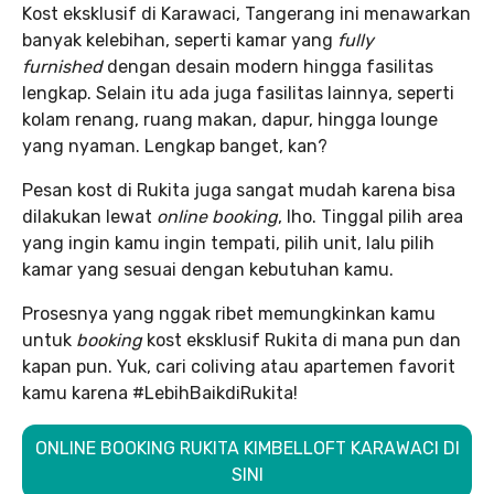
Kost eksklusif di Karawaci, Tangerang ini menawarkan
banyak kelebihan, seperti kamar yang
fully
furnished
dengan desain modern hingga fasilitas
lengkap. Selain itu ada juga fasilitas lainnya, seperti
kolam renang, ruang makan, dapur, hingga lounge
yang nyaman. Lengkap banget, kan?
Pesan kost di Rukita juga sangat mudah karena bisa
dilakukan lewat
online booking
, lho. Tinggal pilih area
yang ingin kamu ingin tempati, pilih unit, lalu pilih
kamar yang sesuai dengan kebutuhan kamu.
Prosesnya yang nggak ribet memungkinkan kamu
untuk
booking
kost eksklusif Rukita di mana pun dan
kapan pun. Yuk, cari coliving atau apartemen favorit
kamu karena #LebihBaikdiRukita!
ONLINE BOOKING RUKITA KIMBELLOFT KARAWACI DI
SINI