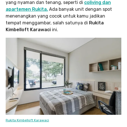
yang nyaman dan tenang, seperti di
coliving dan
apartemen Rukita.
Ada banyak unit dengan spot
menenangkan yang cocok untuk kamu jadikan
tempat menggambar, salah satunya di
Rukita
Kimbelloft Karawaci
ini.
Rukita Kimbelloft Karawaci