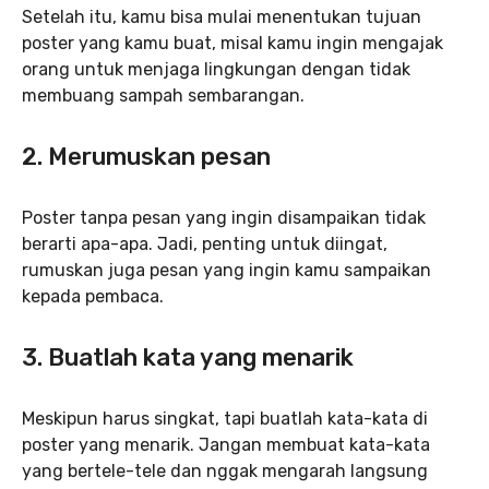
Setelah itu, kamu bisa mulai menentukan tujuan
poster yang kamu buat, misal kamu ingin mengajak
orang untuk menjaga lingkungan dengan tidak
membuang sampah sembarangan.
2. Merumuskan pesan
Poster tanpa pesan yang ingin disampaikan tidak
berarti apa-apa. Jadi, penting untuk diingat,
rumuskan juga pesan yang ingin kamu sampaikan
kepada pembaca.
3. Buatlah kata yang menarik
Meskipun harus singkat, tapi buatlah kata-kata di
poster yang menarik. Jangan membuat kata-kata
yang bertele-tele dan nggak mengarah langsung