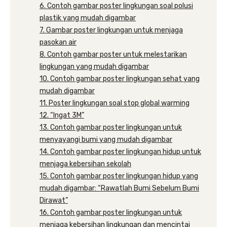
6. Contoh gambar poster lingkungan soal polusi
plastik yang mudah digambar
7. Gambar poster lingkungan untuk menjaga
pasokan air
8. Contoh gambar poster untuk melestarikan
lingkungan yang mudah digambar
10. Contoh gambar poster lingkungan sehat yang
mudah digambar
11. Poster lingkungan soal stop global warming
12. “Ingat 3M”
13. Contoh gambar poster lingkungan untuk
menyayangi bumi yang mudah digambar
14. Contoh gambar poster lingkungan hidup untuk
menjaga kebersihan sekolah
15. Contoh gambar poster lingkungan hidup yang
mudah digambar: “Rawatlah Bumi Sebelum Bumi
Dirawat”
16. Contoh gambar poster lingkungan untuk
menjaga kebersihan lingkungan dan mencintai