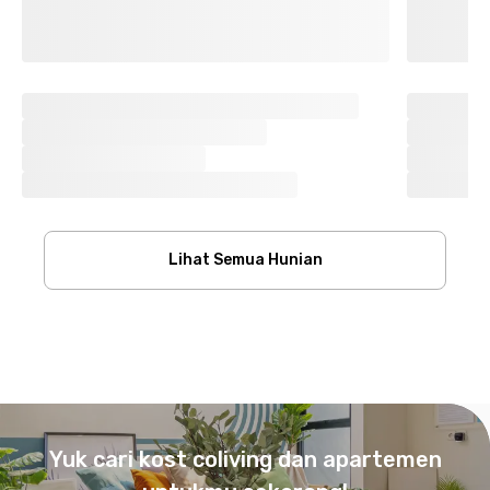
Lihat Semua Hunian
Footer
Yuk cari kost coliving dan apartemen