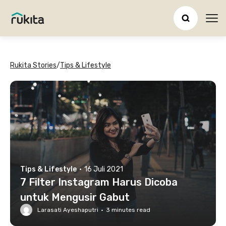
Ope
Rukita Stories
/
Tips & Lifestyle
Tips & Lifestyle
·
16 Juli 2021
7 Filter Instagram Harus Dicoba
untuk Mengusir Gabut
Larasati Ayeshaputri
·
3
minutes read