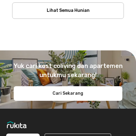
Lihat Semua Hunian
Footer
Yuk cari kost coliving dan apartemen
untukmu sekarang!
Cari Sekarang