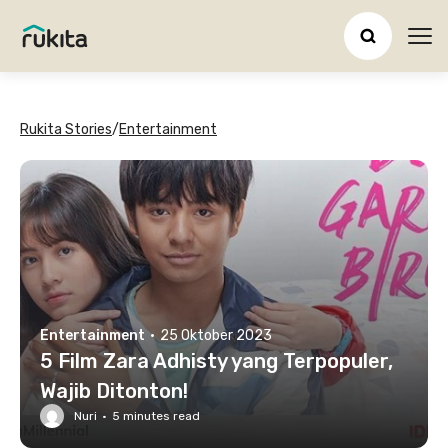
Ope
Rukita Stories
/
Entertainment
Entertainment
·
25 Oktober 2023
5 Film Zara Adhisty yang Terpopuler,
Wajib Ditonton!
Nuri
·
5
minutes read