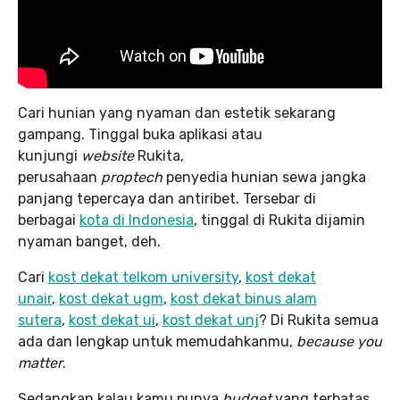
Cari hunian yang nyaman dan estetik sekarang
gampang. Tinggal buka aplikasi atau
kunjungi
website
Rukita,
perusahaan
proptech
penyedia hunian sewa jangka
panjang tepercaya dan antiribet. Tersebar di
berbagai
kota di Indonesia
, tinggal di Rukita dijamin
nyaman banget, deh.
Cari
kost dekat telkom university
,
kost dekat
unair
,
kost dekat ugm
,
kost dekat binus alam
sutera
,
kost dekat ui
,
kost dekat unj
? Di Rukita semua
ada dan lengkap untuk memudahkanmu,
because you
matter
.
Sedangkan kalau kamu punya
budget
yang terbatas