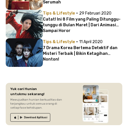
Serumah
·
Tips & Lifestyle
29 Februari 2020
Catat! Ini 8 Film yang Paling Ditunggu-
tunggu di Bulan Maret | Dari Animasi
Sampai Horor
·
Tips & Lifestyle
11 April 2020
7 Drama Korea Bertema Detektif dan
Misteri Terbaik | Bikin Ketagihan
Nonton!
Yuk cari Hunian
untukmu sekarang!
Mewujudkan hunian berkualitas dan
terjangkau untuk semua orang di
setiap fase kehidupan.
Download
Aplikasi