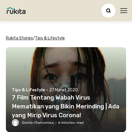
Ope
Rukita Stories
/
Tips & Lifestyle
Tips & Lifestyle
·
27 Maret 2020
7 Film Tentang Wabah Virus
Mematikan yang Bikin Merinding | Ada
yang Mirip Virus Corona!
Qonita Chairunnisa
·
6
minutes read