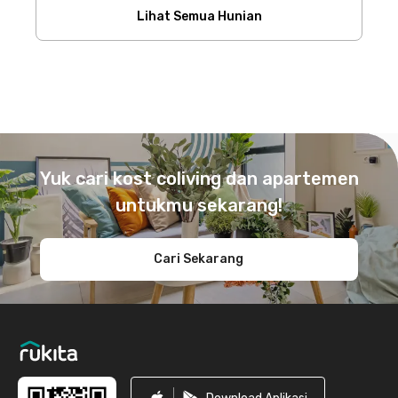
Lihat Semua Hunian
Footer
Yuk cari kost coliving dan apartemen
untukmu sekarang!
Cari Sekarang